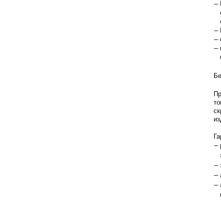
Бе
Пр
то
ск
из
Га