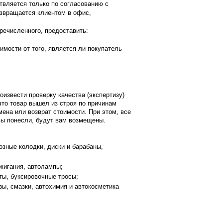
твляется только по согласованию с
озвращается клиентом в офис,
речисленного, предоставить:
имости от того, является ли покупатель
оизвести проверку качества (экспертизу)
 что товар вышел из строя по причинам
ена или возврат стоимости. При этом, все
 вы понесли, будут вам возмещены.
зные колодки, диски и барабаны,
жигания, автолампы;
ты, буксировочные тросы;
ы, смазки, автохимия и автокосметика