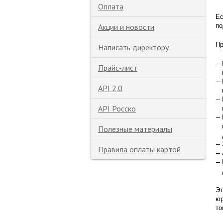
Оплата
Ес
Акции и новости
по
Пр
Написать директору
Прайс-лист
API 2.0
API Росско
Полезные материалы
Правила оплаты картой
Эт
юр
то