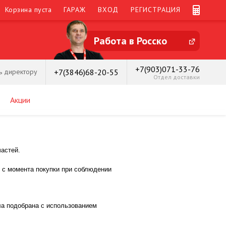
Корзина пуста
ГАРАЖ
ВХОД
РЕГИСТРАЦИЯ
Работа в Росско
+7(903)071-33-76
+7(3846)68-20-55
ь директору
Отдел доставки
Акции
астей.
 с момента покупки при соблюдении
ыла подобрана с использованием