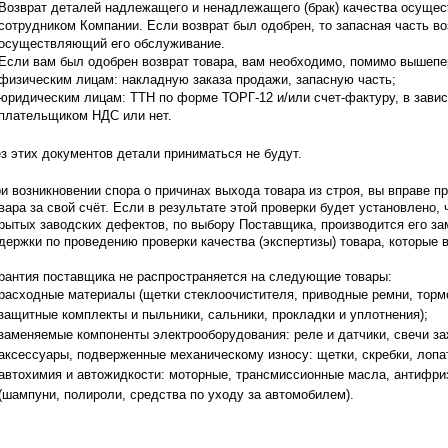
Возврат деталей надлежащего и ненадлежащего (брак) качества осущес
сотрудником Компании. Если возврат был одобрен, то запасная часть в
осуществляющий его обслуживание.
Если вам был одобрен возврат товара, вам необходимо, помимо вышепе
физическим лицам: накладную заказа продажи, запасную часть;
юридическим лицам: ТТН по форме ТОРГ-12 и/или счет-фактуру, в завис
плательщиком НДС или нет.
з этих документов детали приниматься не будут.
и возникновении спора о причинах выхода товара из строя, вы вправе пр
вара за свой счёт. Если в результате этой проверки будет установлено,
рытых заводских дефектов, по выбору Поставщика, производится его зам
держки по проведению проверки качества (экспертизы) товара, которые
рантия поставщика не распространяется на следующие товары:
расходные материалы (щетки стеклоочистителя, приводные ремни, тормо
защитные комплекты и пыльники, сальники, прокладки и уплотнения);
заменяемые компоненты электрооборудования: реле и датчики, свечи за
аксессуары, подверженные механическому износу: щетки, скребки, лопа
автохимия и автожидкости: моторные, трансмиссионные масла, антифриз
(шампуни, полироли, средства по уходу за автомобилем).