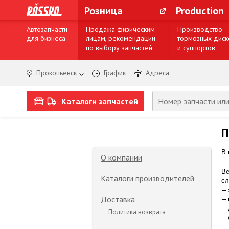
Розница
Production
Автозапчасти
Продажа физическим
Производство
для бизнеса
лицам, рекомендации
тормозных диск
по выбору запчастей
и суппортов
Прокопьевск
График
Адреса
Каталоги запчастей
П
В 
О компании
Ве
Каталоги производителей
с
Доставка
Политика возврата