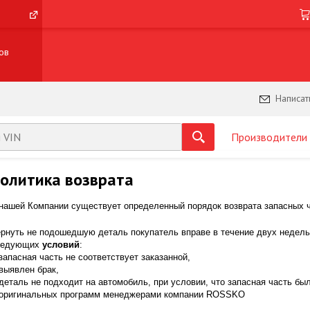
ов
Написат
Производители
олитика возврата
нашей Компании существует определенный порядок возврата запасных ч
рнуть не подошедшую деталь покупатель вправе в течение двух недель
ледующих
условий
:
запасная часть не соответствует заказанной,
выявлен брак,
деталь не подходит на автомобиль, при условии, что запасная часть б
оригинальных программ менеджерами компании ROSSKO