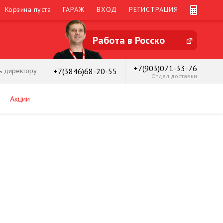
Корзина пуста
ГАРАЖ
ВХОД
РЕГИСТРАЦИЯ
Работа в Росско
+7(903)071-33-76
+7(3846)68-20-55
ь директору
Отдел доставки
Акции