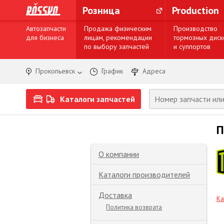
Розница
Production
Автозапчасти
Продажа физическим
Производство
для бизнеса
лицам, рекомендации
тормозных диск
по выбору запчастей
и суппортов
Прокопьевск
График
Адреса
Каталоги запчастей
П
О компании
Каталоги производителей
Доставка
Ка
Политика возврата