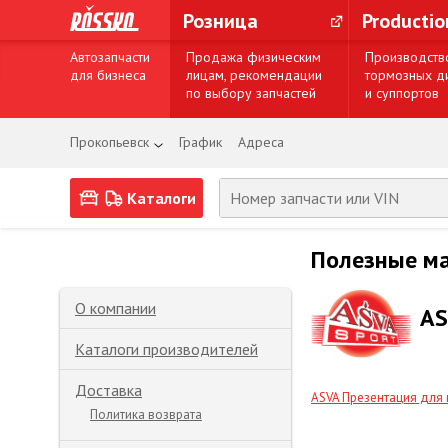
Розница
Producti
Автозапчасти
Продажа физическим
Производств
для бизнеса
лицам, рекомендации
тормозных д
по выбору запчастей
и суппортов
Прокопьевск
График
Адреса
Каталоги
Полезные м
О компании
AS
Каталоги производителей
Доставка
ASVA Презентация для 
Политика возврата