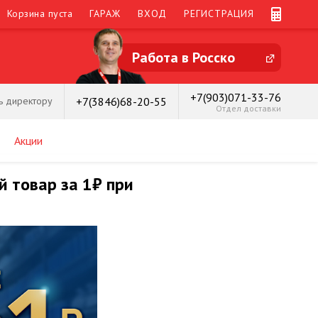
Корзина пуста
ГАРАЖ
ВХОД
РЕГИСТРАЦИЯ
Работа в Росско
+7(903)071-33-76
+7(3846)68-20-55
ь директору
Отдел доставки
Акции
й товар за 1₽ при