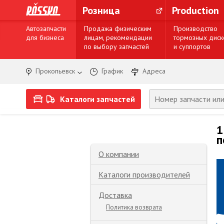
Розница
Production
Автозапчасти
Продажа физическим
Производство
для бизнеса
лицам, рекомендации
тормозных диск
по выбору запчастей
и суппортов
Прокопьевск
График
Адреса
Каталоги запчастей
1
п
О компании
Каталоги производителей
Доставка
Политика возврата