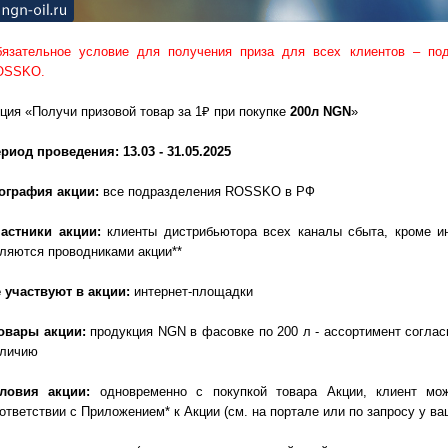
язательное условие для получения приза для всех клиентов – под
OSSKO.
ция «Получи призовой товар за 1₽ при покупке
200л
NGN
»
риод проведения: 13.03 - 31.05.2025
ография акции:
все подразделения ROSSKO в РФ
частники акции:
клиенты
дистрибьютора
всех каналы сбыта, кроме и
ляются проводниками акции**
 участвуют в акции:
интернет-площадки
овары акции:
продукция
NGN
в фасовке по 200 л - ассортимент согла
аличию
словия акции:
одновременно с покупкой товара Акции, клиент мо
ответствии с Приложением* к Акции (см. на портале или по запросу у в