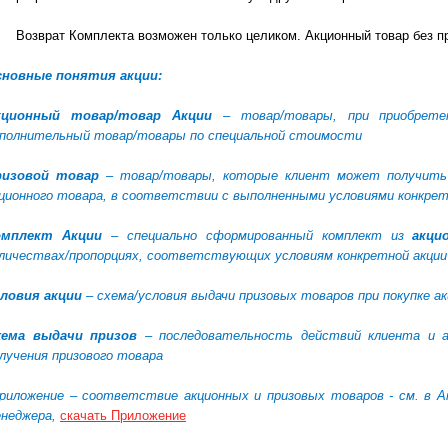
Возврат Комплекта возможен только целиком. Акционный товар без пр
сновные понятия акции:
кционный товар/товар Акции
– товар/товары, при приобрете
полнительный товар/товары по специальной стоимости
ризовой товар
– товар/товары, которые клиент может получить 
ционного товара, в соответствии с выполненными условиями конкрет
омплект Акции
– специально сформированный комплект из
акци
личествах/пропорциях, соответствующих условиям конкретной акции
ловия акции
– схема/условия выдачи призовых товаров при покупке а
хема выдачи призов
– последовательность действий клиента и 
лучения призового товара
риложение – соответствие акционных и призовых товаров - см. в Ак
неджера,
скачать
Приложение