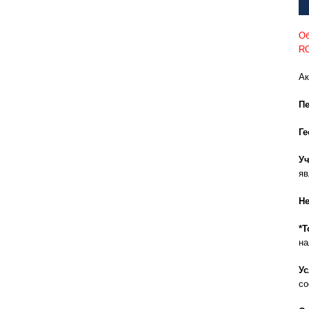
Об
R
Ак
Пе
Ге
У
яв
Не
*Т
н
У
со