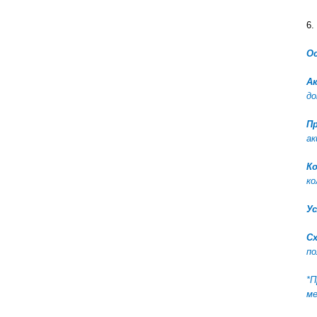
6.
О
А
до
П
ак
К
ко
Ус
С
по
*П
ме