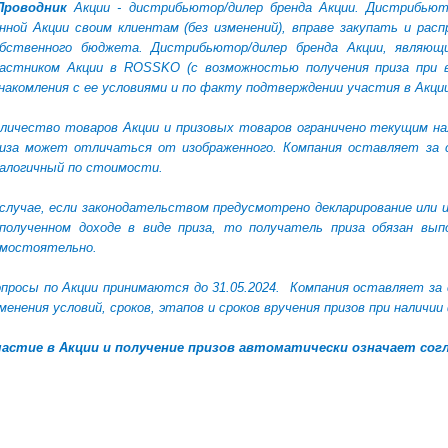
Проводник
Акции - дистрибьютор/дилер бренда Акции. Дистрибьют
нной Акции своим клиентам (без изменений), вправе закупать и рас
обственного бюджета. Дистрибьютор/дилер бренда Акции, явля
астником Акции в ROSSKO (с возможностью получения приза при в
накомления с ее условиями и по факту подтверждении участия в Акц
личество товаров Акции и призовых товаров ограничено текущим на
иза может отличаться от изображенного. Компания оставляет за с
алогичный по стоимости.
случае, если законодательством предусмотрено декларирование или 
полученном доходе в виде приза, то получатель приза обязан вы
мостоятельно.
просы по Акции принимаются до 31.05.2024.
Компания оставляет за 
менения условий, сроков, этапов и сроков вручения призов при налич
астие в Акции и получение призов автоматически означает согл