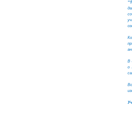
**
да
с
уч
оз
Ко
пр
ан
В 
о 
са
Во
из
Уч